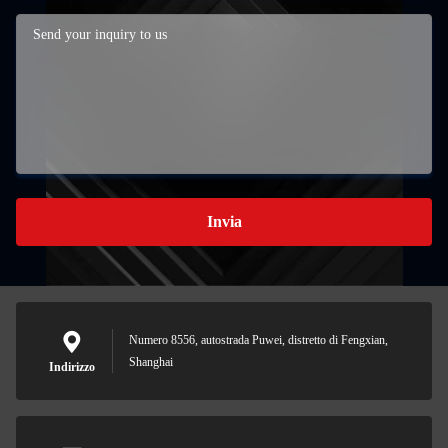
Invia
Numero 8556, autostrada Puwei, distretto di Fengxian,
Shanghai
Indirizzo