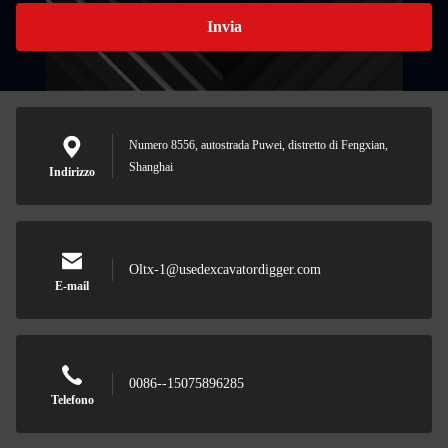
Invia
Numero 8556, autostrada Puwei, distretto di Fengxian,
Shanghai
Indirizzo
Oltx-1@usedexcavatordigger.com
E-mail
0086--15075896285
Telefono