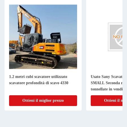
1.2 metri cubi scavatore utilizzato
Usato Sany Scavato
scavatore profondità di scavo 4330
SMALL Seconda mini
tonnellate in vendita
Ottieni il miglior prezzo
Ottieni il mi