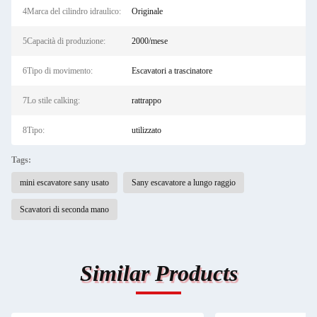
4Marca del cilindro idraulico:
Originale
5Capacità di produzione:
2000/mese
6Tipo di movimento:
Escavatori a trascinatore
7Lo stile calking:
rattrappo
8Tipo:
utilizzato
Tags:
mini escavatore sany usato
Sany escavatore a lungo raggio
Scavatori di seconda mano
Similar Products