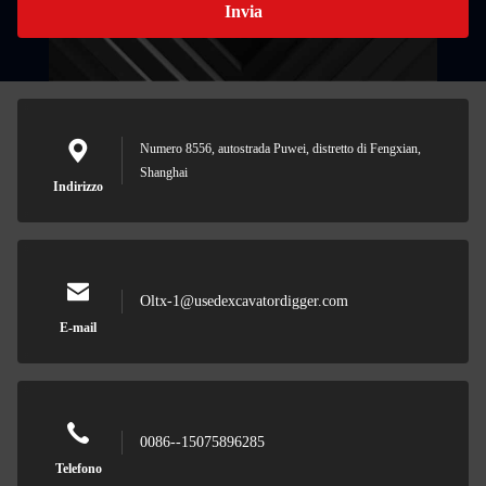
Invia
Numero 8556, autostrada Puwei, distretto di Fengxian,
Shanghai
Indirizzo
Oltx-1@usedexcavatordigger.com
E-mail
0086--15075896285
Telefono