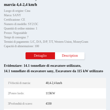
marcia 4,4-2,4 km/h
Luogo di origine: Cina
Marca: SANY
Certificazione: CE
Numero di modello: SY215C
Quantità di ordine minimo: 1
Prezzo: Negoziabile
Tempi di consegna: 7
Termini di pagamento: L/C, D/A, D/P, T/T, Western Union, MoneyGram
Capacità di alimentazione: 100
Dettaglio
Description
Evidenziare:
14.1 tonnellate di escavatore utilizzato
,
14.1 tonnellate di escavatore sany
,
Escavatore da 115 kW utilizzato
1Velocità di marcia:
40,4-2,4 km/h
2Potere lordo:
115KW
3Profondità di scavo:
4330