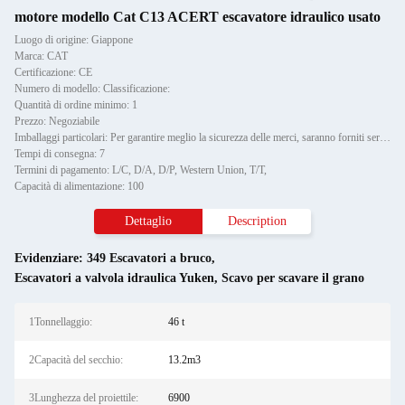
motore modello Cat C13 ACERT escavatore idraulico usato
Luogo di origine: Giappone
Marca: CAT
Certificazione: CE
Numero di modello: Classificazione:
Quantità di ordine minimo: 1
Prezzo: Negoziabile
Imballaggi particolari: Per garantire meglio la sicurezza delle merci, saranno forniti servizi di imballaggio professionali,
Tempi di consegna: 7
Termini di pagamento: L/C, D/A, D/P, Western Union, T/T,
Capacità di alimentazione: 100
Dettaglio
Description
Evidenziare:
349 Escavatori a bruco
,
Escavatori a valvola idraulica Yuken
,
Scavo per scavare il grano
1Tonnellaggio:
46 t
2Capacità del secchio:
13.2m3
3Lunghezza del proiettile:
6900