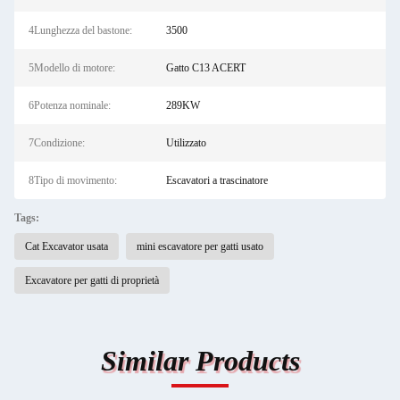
4Lunghezza del bastone:
3500
5Modello di motore:
Gatto C13 ACERT
6Potenza nominale:
289KW
7Condizione:
Utilizzato
8Tipo di movimento:
Escavatori a trascinatore
Tags:
Cat Excavator usata
mini escavatore per gatti usato
Excavatore per gatti di proprietà
Similar Products