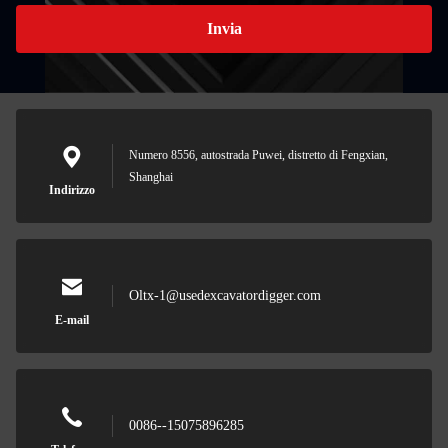
Invia
Numero 8556, autostrada Puwei, distretto di Fengxian,
Shanghai
Indirizzo
Oltx-1@usedexcavatordigger.com
E-mail
0086--15075896285