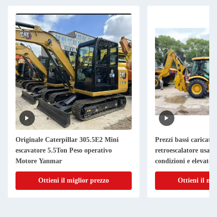
Originale Caterpillar 305.5E2 Mini
Prezzi bassi caricator
escavatore 5.5Ton Peso operativo
retroescalatore usat
Motore Yanmar
condizioni e elevate 
Ottieni il miglior prezzo
Ottieni il mi