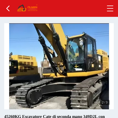
2
/
3
45260KG Escavatore Cate di seconda mano 349D2L con