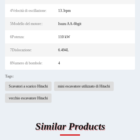
4Velocità di oscillazione:
13.3rpm
5Modello del motore::
Isuzu AA-6bgit
6Potenza:
110 kW
7Dislocazione:
6.494L
8Numero di bombole:
4
Tags:
Scavatori a scarico Hitachi
mini escavatore utilizzato di Hitachi
vecchio escavatore Hitachi
Similar Products