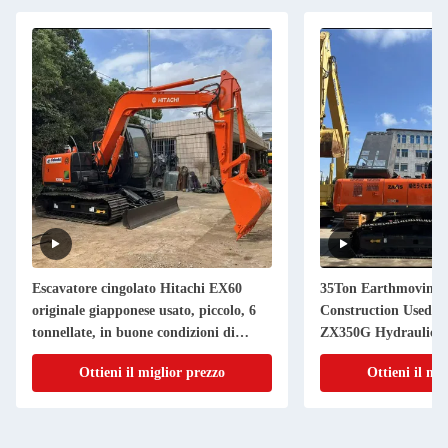
Escavatore cingolato Hitachi EX60
35Ton Earthmoving 
originale giapponese usato, piccolo, 6
Construction Used D
tonnellate, in buone condizioni di
ZX350G Hydraulic C
lavoro in vendita
Ottieni il miglior prezzo
Ottieni il mi