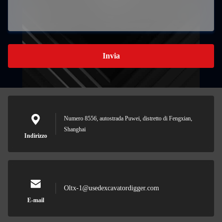
Invia
Numero 8556, autostrada Puwei, distretto di Fengxian,
Shanghai
Indirizzo
Oltx-1@usedexcavatordigger.com
E-mail