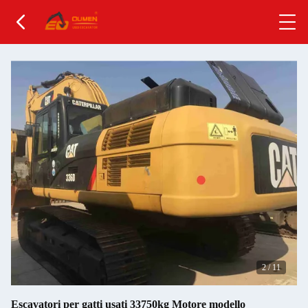
2
/
11
Escavatori per gatti usati 33750kg Motore modello