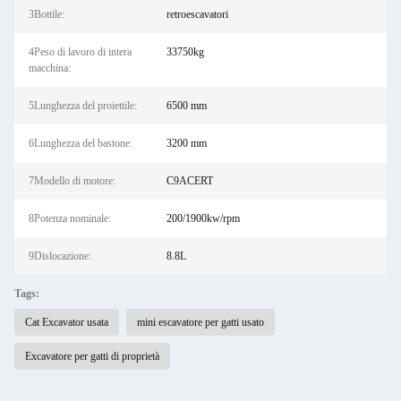
3Bottile:
retroescavatori
4Peso di lavoro di intera
33750kg
macchina:
5Lunghezza del proiettile:
6500 mm
6Lunghezza del bastone:
3200 mm
7Modello di motore:
C9ACERT
8Potenza nominale:
200/1900kw/rpm
9Dislocazione:
8.8L
Tags:
Cat Excavator usata
mini escavatore per gatti usato
Excavatore per gatti di proprietà