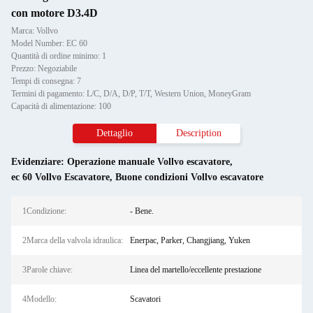
con motore D3.4D
Marca: Vollvo
Model Number: EC 60
Quantità di ordine minimo: 1
Prezzo: Negoziabile
Tempi di consegna: 7
Termini di pagamento: L/C, D/A, D/P, T/T, Western Union, MoneyGram
Capacità di alimentazione: 100
Dettaglio
Description
Evidenziare:
Operazione manuale Vollvo escavatore
,
ec 60 Vollvo Escavatore
,
Buone condizioni Vollvo escavatore
1Condizione:
- Bene.
2Marca della valvola idraulica:
Enerpac, Parker, Changjiang, Yuken
3Parole chiave:
Linea del martello/eccellente prestazione
4Modello:
Scavatori