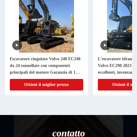
Escavatore cingolato Volvo 240 EC240
L'escavatore idraulic
da 24 tonnellate con componenti
Volvo EC290 2023 ha
principali del motore Garanzia di 1
eccellenti, inventari
anno Usato Movimento terra Airman
servizio perfetto.
Ottieni il miglior prezzo
Ottieni il mi
contatto