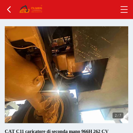
2
/
7
CAT C11 caricatore di seconda mano 966H 262 CV