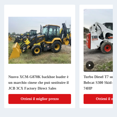
Nuovo XCM-G870K backhoe loader è
Turbo Diesel T7 sosp
un marchio cinese che può sostituire il
Bobcat S300 Skid-Ste
JCB 3CX Factory Direct Sales
74HP
Ottieni il miglior prezzo
Ottieni il mi