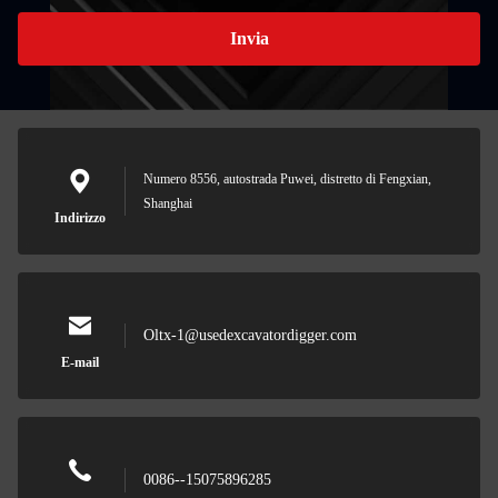
Invia
Numero 8556, autostrada Puwei, distretto di Fengxian,
Shanghai
Indirizzo
Oltx-1@usedexcavatordigger.com
E-mail
0086--15075896285