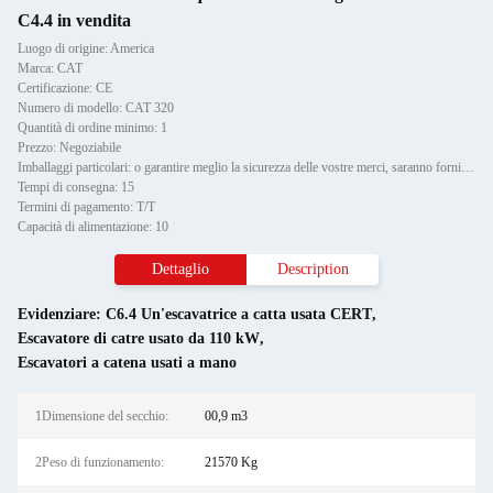
C4.4 in vendita
Luogo di origine: America
Marca: CAT
Certificazione: CE
Numero di modello: CAT 320
Quantità di ordine minimo: 1
Prezzo: Negoziabile
Imballaggi particolari: o garantire meglio la sicurezza delle vostre merci, saranno forniti servizi di imballaggio professio
Tempi di consegna: 15
Termini di pagamento: T/T
Capacità di alimentazione: 10
Dettaglio
Description
Evidenziare:
C6.4 Un'escavatrice a catta usata CERT
,
Escavatore di catre usato da 110 kW
,
Escavatori a catena usati a mano
1Dimensione del secchio:
00,9 m3
2Peso di funzionamento:
21570 Kg