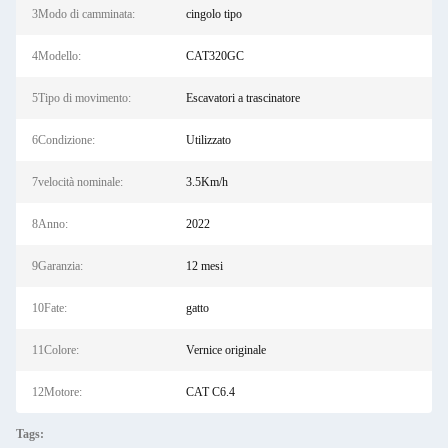
3Modo di camminata:
cingolo tipo
4Modello:
CAT320GC
5Tipo di movimento:
Escavatori a trascinatore
6Condizione:
Utilizzato
7velocità nominale:
3.5Km/h
8Anno:
2022
9Garanzia:
12 mesi
10Fate:
gatto
11Colore:
Vernice originale
12Motore:
CAT C6.4
Tags: