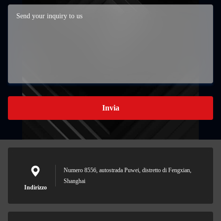
Invia
Numero 8556, autostrada Puwei, distretto di Fengxian,
Shanghai
Indirizzo