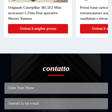
Originale Caterpillar 305.5E2 Mini
Prezzi bassi caricator
escavatore 5.5Ton Peso operativo
retroescalatore usat
Motore Yanmar
condizioni e elevate 
Ottieni il miglior prezzo
Ottieni il mi
contatto