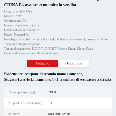
CHINA Escavatore economico in vendita
Luogo di origine: Cina
Marca: SANY
Certificazione: CE
Numero di modello: SY215C
Quantità di ordine minimo: 1
Prezzo: Negoziabile
Imballaggi particolari: Per garantire meglio la sicurezza delle merci, saranno forniti servizi di imballaggio professionali,
Tempi di consegna: 15 giorni
Termini di pagamento: L/C, D/A, D/P, T/T, Western Union, MoneyGram
Capacità di alimentazione: 30 set/set al mese
Dettaglio
Description
Evidenziare:
scarpone di seconda mano arancione
,
Scavatori a striscia arancione
,
14.1 tonnellate di escavatore a striscia
1Peso operativo ((kg):
21900
2Capacità del secchio ((m3):
1,1
3Motore:
Mitsubishi 4M50