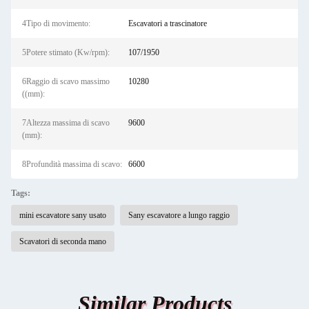
4Tipo di movimento:
Escavatori a trascinatore
5Potere stimato (Kw/rpm):
107/1950
6Raggio di scavo massimo
10280
((mm):
7Altezza massima di scavo
9600
(mm):
8Profundità massima di scavo:
6600
Tags:
mini escavatore sany usato
Sany escavatore a lungo raggio
Scavatori di seconda mano
Similar Products