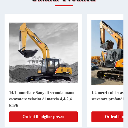
14.1 tonnellate Sany di seconda mano
1.2 metri cubi scavat
escavatore velocità di marcia 4,4-2,4
scavatore profondità
km/h
Ottieni il miglior prezzo
Ottieni il mi