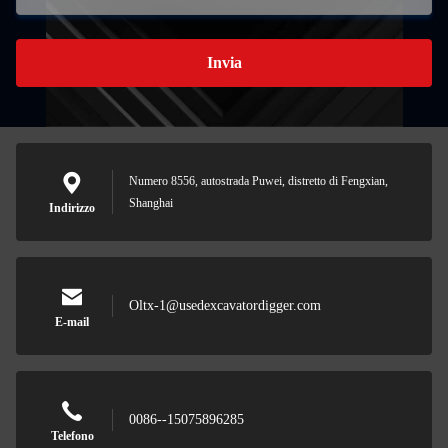
Invia
Numero 8556, autostrada Puwei, distretto di Fengxian,
Shanghai
Indirizzo
Oltx-1@usedexcavatordigger.com
E-mail
0086--15075896285
Telefono