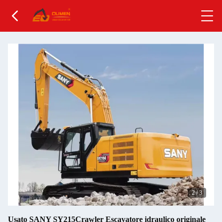
2
/
3
Usato SANY SY215Crawler Escavatore idraulico originale